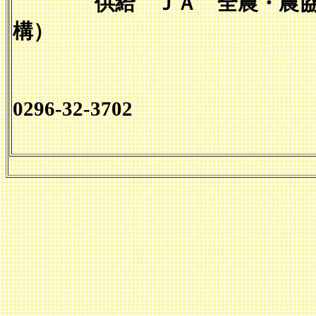
供給 ＪＡ 全農・農協
構）
☎0296-33
0296-32-3702