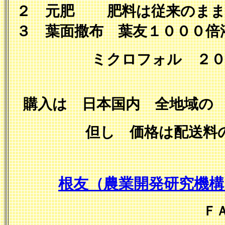
２ 元肥 肥料は従来のまま
３ 葉面撒布 葉友１０００
ミクロフォル ２０
購入は 日本国内 全地域の
但し 価格は配送料の関
根友（農業開発研究機構
Ｆ