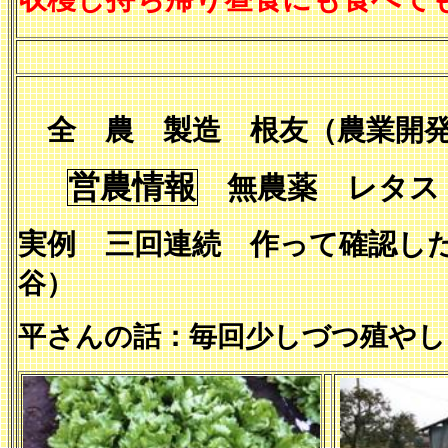
全 農 製造 根友（農業開発
営農情報
無農薬 レタス
実例 三回連続 作って確認
谷）
平さんの話：毎回少しづつ殖やし