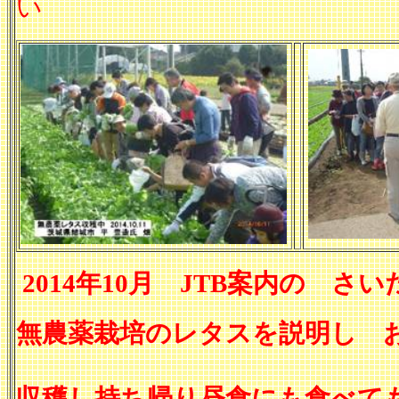
い
2014
年
10
月
JTB
案内の さい
無農薬栽培のレタスを説明し 
収穫し持ち帰り
昼食にも食べて