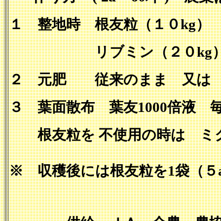
１ 整地時 根友粒（１０
kg
）
リブミン（２０
kg
２ 元肥 従来のまま 又は
３ 葉面散布 葉友
1000
倍液 
根友粒を
不使用の時は 
※ 収穫後には根友粒を1袋（５