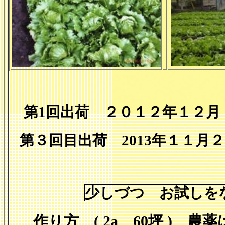
第
1
回出荷 ２０１２年１２
第３回目出荷
2013
年１１月
少しづつ お試しを
作り方
( 2a
60
坪
)
農薬は