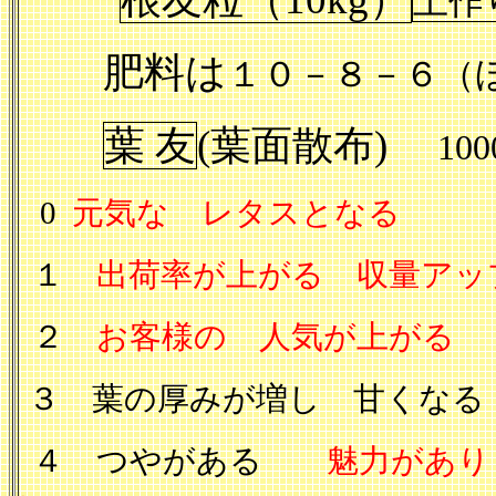
土作
肥料は
１０－８－６
葉 友
(
葉面散布
)
100
0
元気な レタスとなる
５
１
出荷率が上がる 収量アッ
２
お客様の 人気が上がる
３ 葉の厚みが増し 甘くな
４ つやがある
魅力があり