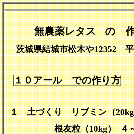
無農薬レタス
の 
茨城県結城市松木や12352 
１０アール での作り方
１ 土づくり リブミン（
20kg
根友粒（
10kg
）
４